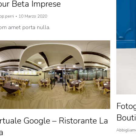
our Beta Imprese
pp.perri
10 Marzo 2020
rom amet porta nulla.
Fotog
Bout
rtuale Google – Ristorante La
a
Abbigliam