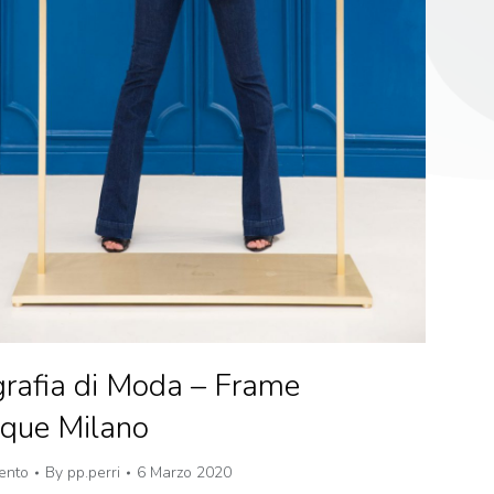
rafia di Moda – Frame
ique Milano
ento
By
pp.perri
6 Marzo 2020